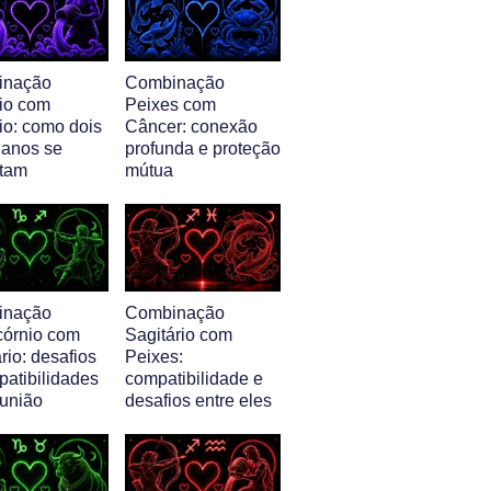
inação
Combinação
io com
Peixes com
io: como dois
Câncer: conexão
ianos se
profunda e proteção
tam
mútua
inação
Combinação
córnio com
Sagitário com
rio: desafios
Peixes:
patibilidades
compatibilidade e
 união
desafios entre eles