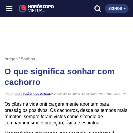
SIGNOS
Artigos
Sonhos
O que significa sonhar com
cachorro
Publicado:
Por
Equipe Horóscopo Virtual
•
26/06/2019 às 10:51
•
Atualizado:
22/10/2025 às 16:21
Os cães na vida onírica geralmente apontam para
presságios positivos. Os cachorros, desde os tempos mais
remotos, sempre foram vistos como símbolo de
companheirismo e proteção, física e espiritual.