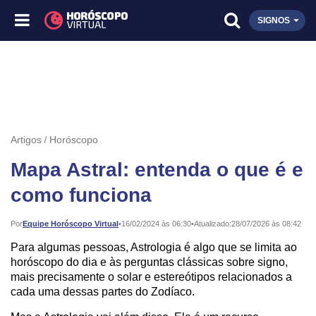
SIGNOS
Artigos
Horóscopo
Mapa Astral: entenda o que é e
como funciona
Publicado:
Por
Equipe Horóscopo Virtual
•
16/02/2024 às 06:30
•
Atualizado:
28/07/2026 às 08:42
Para algumas pessoas, Astrologia é algo que se limita ao
horóscopo do dia e às perguntas clássicas sobre signo,
mais precisamente o solar e estereótipos relacionados a
cada uma dessas partes do Zodíaco.