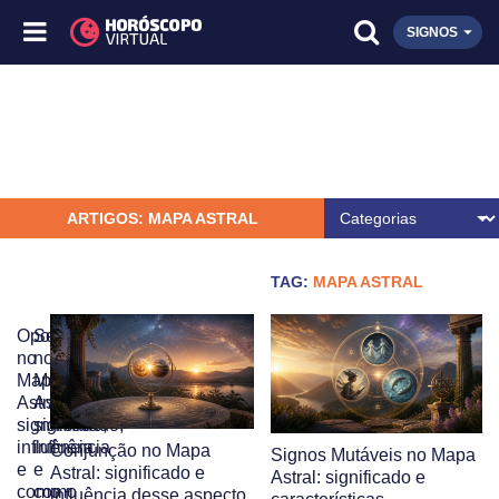
SIGNOS
ARTIGOS: MAPA ASTRAL
TAG:
MAPA ASTRAL
Oposição
Sextil
no
no
Mapa
Mapa
Astral:
Astral:
significado,
significado,
influência
influência
Conjunção no Mapa
Signos Mutáveis no Mapa
e
e
Astral: significado e
Astral: significado e
como
como
influência desse aspecto