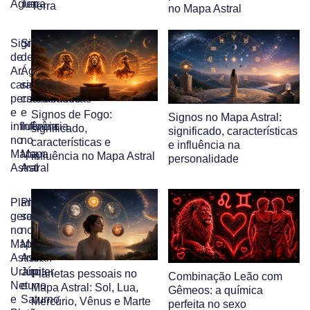
Água
Terra
Terra
no Mapa Astral
Signos
Signos
de
de
Ar:
Água:
características,
significado,
personalidade
características
e
e
Signos de Fogo:
Signos no Mapa Astral:
influência
influência
significado,
significado, características
no
no
características e
e influência na
Mapa
Mapa
influência no Mapa Astral
personalidade
Astral
Astral
Planetas
Planetas
geracionais
sociais
no
no
Mapa
Mapa
Astral:
Astral:
Urano,
Júpiter
Planetas pessoais no
Combinação Leão com
Netuno
e
Mapa Astral: Sol, Lua,
Gêmeos: a química
e
Saturno
Mercúrio, Vênus e Marte
perfeita no sexo