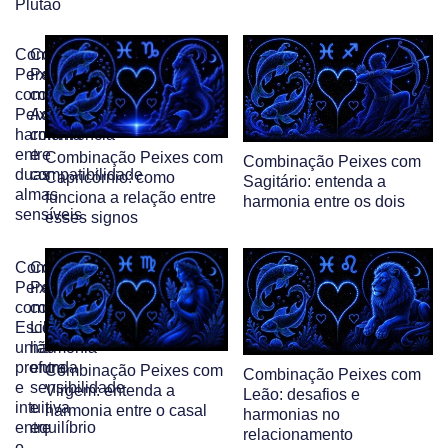
Plutão
Combinação
Combinação
Peixes
Peixes
com
com
Peixes:
Aquário:
harmonia
convivência
entre
e
Combinação Peixes com
Combinação Peixes com
duas
compatibilidade
Capricórnio: como
Sagitário: entenda a
almas
funciona a relação entre
harmonia entre os dois
sensíveis
esses signos
Combinação
Combinação
Peixes
Peixes
com
com
Escorpião:
Libra:
união
harmonia
profunda
entre
Combinação Peixes com
Combinação Peixes com
e
sensibilidade
Virgem: entenda a
Leão: desafios e
intuitiva
e
harmonia entre o casal
harmonias no
entre
equilíbrio
relacionamento
o