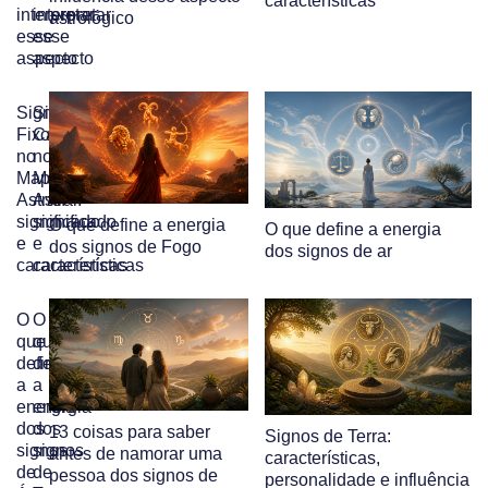
características
interpretar
interpretar
astrológico
esse
esse
aspecto
aspecto
Signos
Signos
Fixos
Cardinais
no
no
Mapa
Mapa
Astral:
Astral:
significado
significado
O que define a energia
O que define a energia
e
e
dos signos de Fogo
dos signos de ar
características
características
O
O
que
que
define
define
a
a
energia
energia
dos
dos
13 coisas para saber
Signos de Terra:
signos
signos
antes de namorar uma
características,
de
de
pessoa dos signos de
personalidade e influência