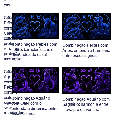
casal
Combinação
Combinação
Peixes
Peixes
com
com
Câncer:
Gêmeos:
conexão
desafios
profunda
e
Combinação Peixes com
Combinação Peixes com
e
harmonia
Touro: características e
Áries: entenda a harmonia
proteção
na
afinidades do casal
entre esses signos
mútua
relação
Combinação
Combinação
Aquário
Aquário
com
com
Peixes:
Aquário:
como
como
esses
dois
Combinação Aquário
Combinação Aquário com
signos
aquarianos
com Capricórnio:
Sagitário: harmonia entre
se
se
entenda a dinâmica entre
inovação e aventura
relacionam
conectam
esses signos