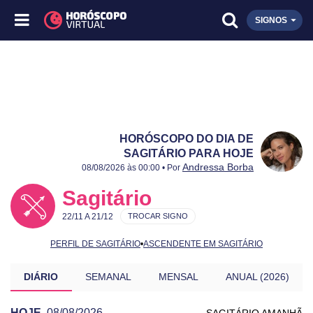
SIGNOS
HORÓSCOPO DO DIA DE
SAGITÁRIO PARA HOJE
Publicado:
08/08/2026
Atualizado:
08/08/2026
Andressa Borba
08/08/2026 às 00:00 • Por
Sagitário
22/11 A 21/12
TROCAR SIGNO
PERFIL DE SAGITÁRIO
•
ASCENDENTE EM SAGITÁRIO
DIÁRIO
SEMANAL
MENSAL
ANUAL (2026)
HOJE
08/08/2026
SAGITÁRIO AMANHÃ