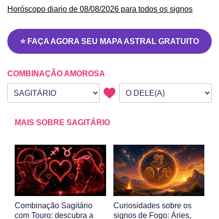
Horóscopo diario de 08/08/2026 para todos os signos
⭐ FAÇA AGORA SEU MAPA ASTRAL GRATUITO
COMBINAÇÃO AMOROSA
Seu signo
Signo da outra pessoa
MAIS SOBRE SAGITÁRIO
Combinação Sagitário
Curiosidades sobre os
com Touro: descubra a
signos de Fogo: Áries,