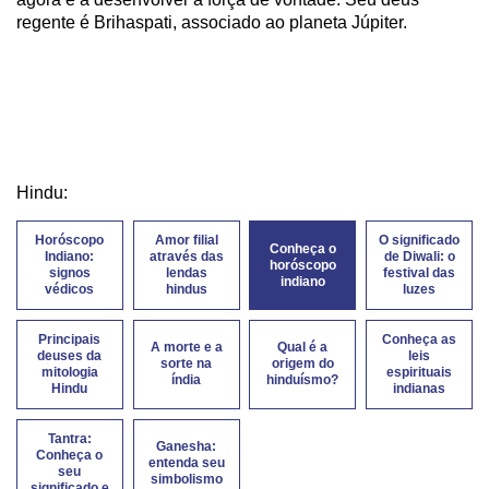
regente é Brihaspati, associado ao planeta Júpiter.
Hindu:
Horóscopo
Amor filial
O significado
Conheça o
Indiano:
através das
de Diwali: o
horóscopo
signos
lendas
festival das
indiano
védicos
hindus
luzes
Principais
Conheça as
A morte e a
Qual é a
deuses da
leis
sorte na
origem do
mitologia
espirituais
índia
hinduísmo?
Hindu
indianas
Tantra:
Ganesha:
Conheça o
entenda seu
seu
simbolismo
significado e