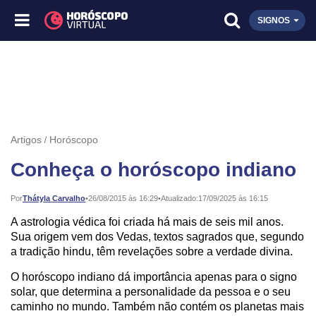
SIGNOS
Artigos
Horóscopo
Conheça o horóscopo indiano
Publicado:
Por
Thátyla Carvalho
•
26/08/2015 às 16:29
•
Atualizado:
17/09/2025 às 16:15
A astrologia védica foi criada há mais de seis mil anos.
Sua origem vem dos Vedas, textos sagrados que, segundo
a tradição hindu, têm revelações sobre a verdade divina.
O horóscopo indiano dá importância apenas para o signo
solar, que determina a personalidade da pessoa e o seu
caminho no mundo. Também não contém os planetas mais