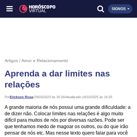
SIGNOS
Artigos
Amor e Relacionamento
Aprenda a dar limites nas
relações
Publicado:
Por
Erickson Rosa
•
29/03/2023 às 16:16
•
Atualizado:
14/10/2025 às 16:25
A grande maioria de nós possui uma grande dificuldade: a
de dizer não. Colocar limites nas relações é algo muito
difícil para muitos de nós por diversas razões. Pode ser
que tenhamos medo de magoar os outros, ou do que irão
pensar de nós etc. Mas nesse texto quero falar para você