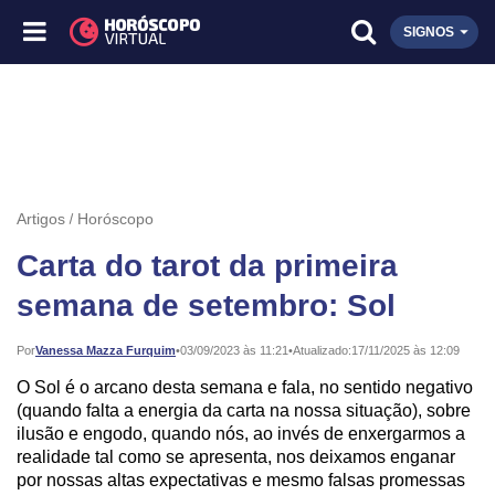
SIGNOS
Artigos
Horóscopo
Carta do tarot da primeira
semana de setembro: Sol
Publicado:
Por
Vanessa Mazza Furquim
•
03/09/2023 às 11:21
•
Atualizado:
17/11/2025 às 12:09
O Sol é o arcano desta semana e fala, no sentido negativo
(quando falta a energia da carta na nossa situação), sobre
ilusão e engodo, quando nós, ao invés de enxergarmos a
realidade tal como se apresenta, nos deixamos enganar
por nossas altas expectativas e mesmo falsas promessas