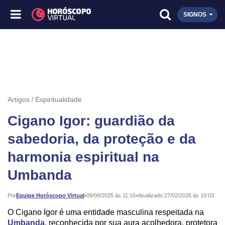
SIGNOS
Artigos
Espiritualidade
Cigano Igor: guardião da
sabedoria, da proteção e da
harmonia espiritual na
Umbanda
Publicado:
Por
Equipe Horóscopo Virtual
•
09/09/2025 às 11:15
•
Atualizado:
27/02/2026 às 10:03
O Cigano Igor é uma entidade masculina respeitada na
Umbanda
, reconhecida por sua aura acolhedora, protetora