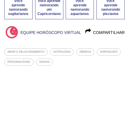
você
você aprende
você
você
aprende
namorando
aprende
aprende
namorando
um
namorando
namorando
sagitarianos
Capricorniano
aquarianos
piscianos
EQUIPE HORÓSCOPO VIRTUAL
COMPARTILHAR
AMOR E RELACIONAMENTO
ASTROLOGIA
GÊMEOS
HOROSCOPO
PERSONALIDADE
SIGNOS