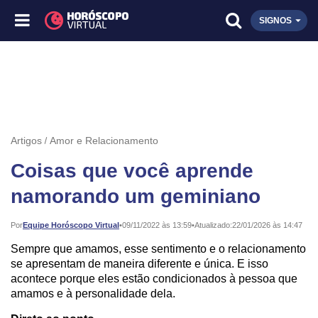
SIGNOS
Artigos
Amor e Relacionamento
Coisas que você aprende
namorando um geminiano
Publicado:
Por
Equipe Horóscopo Virtual
•
09/11/2022 às 13:59
•
Atualizado:
22/01/2026 às 14:47
Sempre que amamos, esse sentimento e o relacionamento
se apresentam de maneira diferente e única. E isso
acontece porque eles estão condicionados à pessoa que
amamos e à personalidade dela.