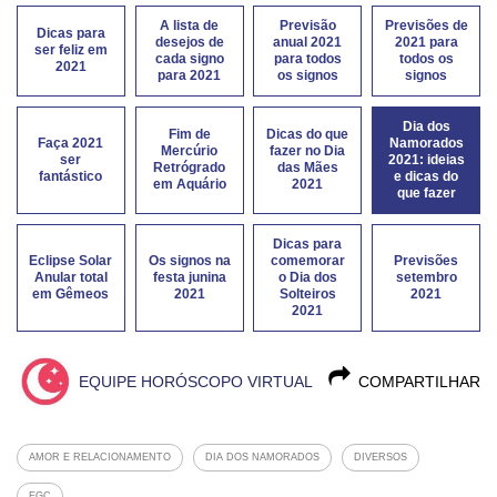
A lista de
Previsão
Previsões de
Dicas para
desejos de
anual 2021
2021 para
ser feliz em
cada signo
para todos
todos os
2021
para 2021
os signos
signos
Dia dos
Fim de
Dicas do que
Faça 2021
Namorados
Mercúrio
fazer no Dia
ser
2021: ideias
Retrógrado
das Mães
fantástico
e dicas do
em Aquário
2021
que fazer
Dicas para
Eclipse Solar
Os signos na
comemorar
Previsões
Anular total
festa junina
o Dia dos
setembro
em Gêmeos
2021
Solteiros
2021
2021
EQUIPE HORÓSCOPO VIRTUAL
COMPARTILHAR
AMOR E RELACIONAMENTO
DIA DOS NAMORADOS
DIVERSOS
EGC