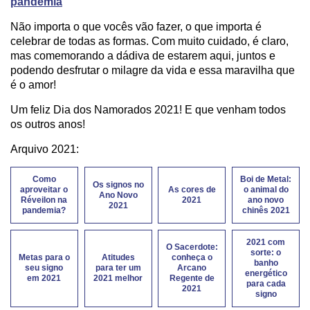
pandemia
Não importa o que vocês vão fazer, o que importa é
celebrar de todas as formas. Com muito cuidado, é claro,
mas comemorando a dádiva de estarem aqui, juntos e
podendo desfrutar o milagre da vida e essa maravilha que
é o amor!
Um feliz Dia dos Namorados 2021! E que venham todos
os outros anos!
Arquivo 2021:
Como
Boi de Metal:
Os signos no
aproveitar o
As cores de
o animal do
Ano Novo
Réveilon na
2021
ano novo
2021
pandemia?
chinês 2021
2021 com
O Sacerdote:
sorte: o
Metas para o
Atitudes
conheça o
banho
seu signo
para ter um
Arcano
energético
em 2021
2021 melhor
Regente de
para cada
2021
signo