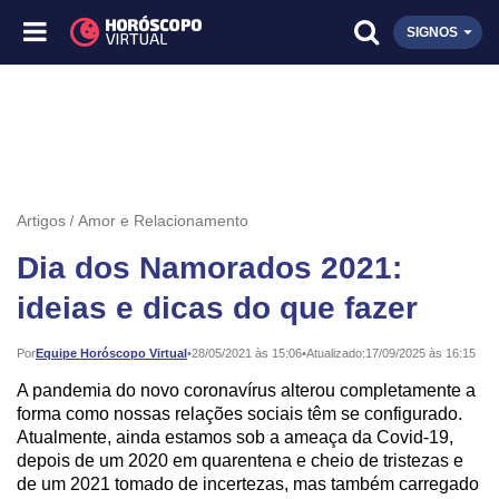
SIGNOS
Artigos
Amor e Relacionamento
Dia dos Namorados 2021:
ideias e dicas do que fazer
Publicado:
Por
Equipe Horóscopo Virtual
•
28/05/2021 às 15:06
•
Atualizado:
17/09/2025 às 16:15
A pandemia do novo coronavírus alterou completamente a
forma como nossas relações sociais têm se configurado.
Atualmente, ainda estamos sob a ameaça da Covid-19,
depois de um 2020 em quarentena e cheio de tristezas e
de um 2021 tomado de incertezas, mas também carregado