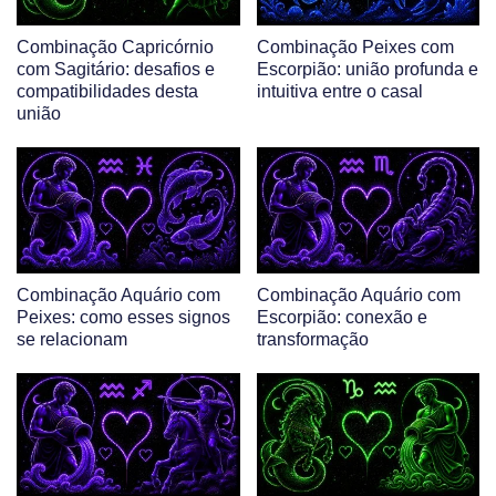
Combinação Capricórnio
Combinação Peixes com
com Sagitário: desafios e
Escorpião: união profunda e
compatibilidades desta
intuitiva entre o casal
união
Combinação Aquário com
Combinação Aquário com
Peixes: como esses signos
Escorpião: conexão e
se relacionam
transformação