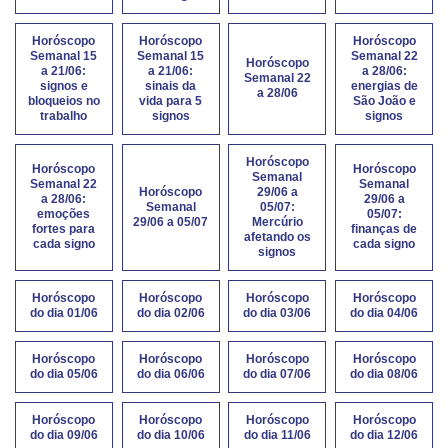
Horóscopo
Horóscopo
Horóscopo
Semanal 15
Semanal 15
Semanal 22
Horóscopo
a 21/06:
a 21/06:
a 28/06:
Semanal 22
signos e
sinais da
energias de
a 28/06
bloqueios no
vida para 5
São João e
trabalho
signos
signos
Horóscopo
Horóscopo
Horóscopo
Semanal
Semanal 22
Semanal
Horóscopo
29/06 a
a 28/06:
29/06 a
Semanal
05/07:
emoções
05/07:
29/06 a 05/07
Mercúrio
fortes para
finanças de
afetando os
cada signo
cada signo
signos
Horóscopo
Horóscopo
Horóscopo
Horóscopo
do dia 01/06
do dia 02/06
do dia 03/06
do dia 04/06
Horóscopo
Horóscopo
Horóscopo
Horóscopo
do dia 05/06
do dia 06/06
do dia 07/06
do dia 08/06
Horóscopo
Horóscopo
Horóscopo
Horóscopo
do dia 09/06
do dia 10/06
do dia 11/06
do dia 12/06