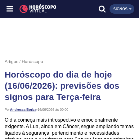
SIGNOS
Artigos
Horóscopo
Horóscopo do dia de hoje
(16/06/2026): previsões dos
signos para Terça-feira
Publicado:
Por
Andressa Borba
•
16/06/2026 às 00:00
O dia começa mais introspectivo e emocionalmente
exigente. A Lua, ainda em Câncer, segue ampliando temas
ligados à segurança, pertencimento e necessidades