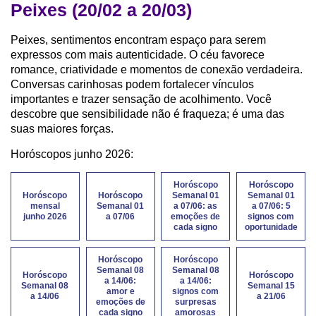
Peixes (20/02 a 20/03)
Peixes, sentimentos encontram espaço para serem
expressos com mais autenticidade. O céu favorece
romance, criatividade e momentos de conexão verdadeira.
Conversas carinhosas podem fortalecer vínculos
importantes e trazer sensação de acolhimento. Você
descobre que sensibilidade não é fraqueza; é uma das
suas maiores forças.
Horóscopos junho 2026:
Horóscopo
Horóscopo
Horóscopo
Horóscopo
Semanal 01
Semanal 01
mensal
Semanal 01
a 07/06: as
a 07/06: 5
junho 2026
a 07/06
emoções de
signos com
cada signo
oportunidade
Horóscopo
Horóscopo
Semanal 08
Semanal 08
Horóscopo
Horóscopo
a 14/06:
a 14/06:
Semanal 08
Semanal 15
amor e
signos com
a 14/06
a 21/06
emoções de
surpresas
cada signo
amorosas