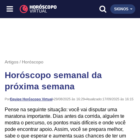
SIGNOS
Artigos
Horóscopo
Horóscopo semanal da
próxima semana
Publicado:
Por
Equipe Horóscopo Virtual
•
29/08/2025 às 16:29
•
Atualizado:
17/09/2025 às 16:15
Pense na seguinte situação: você vai disputar uma
maratona importante. Dias antes da corrida, alguém te
mostra o percurso, os pontos mais difíceis e onde você
pode encontrar apoio. Assim, você se prepara melhor,
sabe o que esperar e aumenta suas chances de ter um