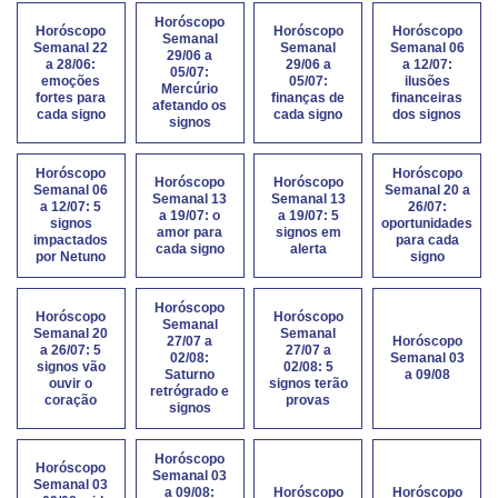
Horóscopo
Horóscopo
Horóscopo
Horóscopo
Semanal
Semanal 22
Semanal
Semanal 06
29/06 a
a 28/06:
29/06 a
a 12/07:
05/07:
emoções
05/07:
ilusões
Mercúrio
fortes para
finanças de
financeiras
afetando os
cada signo
cada signo
dos signos
signos
Horóscopo
Horóscopo
Horóscopo
Horóscopo
Semanal 06
Semanal 20 a
Semanal 13
Semanal 13
a 12/07: 5
26/07:
a 19/07: o
a 19/07: 5
signos
oportunidades
amor para
signos em
impactados
para cada
cada signo
alerta
por Netuno
signo
Horóscopo
Horóscopo
Horóscopo
Semanal
Semanal 20
Semanal
27/07 a
Horóscopo
a 26/07: 5
27/07 a
02/08:
Semanal 03
signos vão
02/08: 5
Saturno
a 09/08
ouvir o
signos terão
retrógrado e
coração
provas
signos
Horóscopo
Horóscopo
Semanal 03
Semanal 03
a 09/08:
Horóscopo
Horóscopo