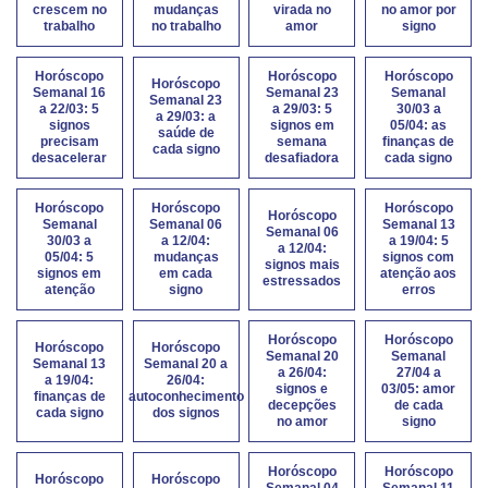
crescem no
mudanças
virada no
no amor por
trabalho
no trabalho
amor
signo
Horóscopo
Horóscopo
Horóscopo
Horóscopo
Semanal 16
Semanal 23
Semanal
Semanal 23
a 22/03: 5
a 29/03: 5
30/03 a
a 29/03: a
signos
signos em
05/04: as
saúde de
precisam
semana
finanças de
cada signo
desacelerar
desafiadora
cada signo
Horóscopo
Horóscopo
Horóscopo
Horóscopo
Semanal
Semanal 06
Semanal 13
Semanal 06
30/03 a
a 12/04:
a 19/04: 5
a 12/04:
05/04: 5
mudanças
signos com
signos mais
signos em
em cada
atenção aos
estressados
atenção
signo
erros
Horóscopo
Horóscopo
Horóscopo
Horóscopo
Semanal 20
Semanal
Semanal 13
Semanal 20 a
a 26/04:
27/04 a
a 19/04:
26/04:
signos e
03/05: amor
finanças de
autoconhecimento
decepções
de cada
cada signo
dos signos
no amor
signo
Horóscopo
Horóscopo
Horóscopo
Horóscopo
Semanal 04
Semanal 11