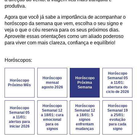
produtiva.
Agora que você já sabe a importância de acompanhar o
horóscopo da semana que vem, escolha o seu signo e
veja o que o céu reserva para os seus próximos dias.
Aproveite essas orientações como um aliado poderoso
para viver com mais clareza, confiança e equilíbrio!
Horóscopos:
Horóscopo
Horóscopo
Horóscopo
Semanal 05
Horóscopo
mensal
Próxima
a 11/01:
Próximo Mês
agosto 2026
Semana
abertura do
ciclo de 2026
Horóscopo
Horóscopo
Horóscopo
Horóscopo
Semanal 12
Semanal 12
Semanal 19
Semanal 05
a 18/01: cura
a 18/01: 5
a 25/01:
a 11/01:
emocional
signos
evolução
alertas para
para os
enfrentam
para cada
iniciar 2026
signos
mudanças
signo