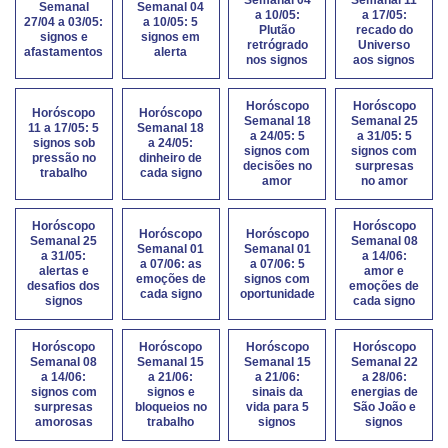
Semanal
Semanal 04
a 10/05:
a 17/05:
27/04 a 03/05:
a 10/05: 5
Plutão
recado do
signos e
signos em
retrógrado
Universo
afastamentos
alerta
nos signos
aos signos
Horóscopo
Horóscopo
Horóscopo
Horóscopo
Semanal 18
Semanal 25
11 a 17/05: 5
Semanal 18
a 24/05: 5
a 31/05: 5
signos sob
a 24/05:
signos com
signos com
pressão no
dinheiro de
decisões no
surpresas
trabalho
cada signo
amor
no amor
Horóscopo
Horóscopo
Horóscopo
Horóscopo
Semanal 25
Semanal 08
Semanal 01
Semanal 01
a 31/05:
a 14/06:
a 07/06: as
a 07/06: 5
alertas e
amor e
emoções de
signos com
desafios dos
emoções de
cada signo
oportunidade
signos
cada signo
Horóscopo
Horóscopo
Horóscopo
Horóscopo
Semanal 08
Semanal 15
Semanal 15
Semanal 22
a 14/06:
a 21/06:
a 21/06:
a 28/06:
signos com
signos e
sinais da
energias de
surpresas
bloqueios no
vida para 5
São João e
amorosas
trabalho
signos
signos