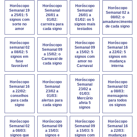
Horóscopo
Horóscopo
Horóscopo
Horóscopo
Semanal 19
Semanal
Semanal
Semanal 02 a
a 25/01: 5
26/01 a
26/01 a
08/02: o
signos com
01/02:
01/02: os 5
amadurecimento
sorte no
carreira para
signos mais
de cada signo
amor
cada signo
testados
Horóscopo
Horóscopo
Horóscopo
Horóscopo
semanal 02
Semanal 09
Semanal 16
Semanal 09
a 08/02: 5
a 15/02: 5
a 22/02: 5
a 15/02: o
signos em
signos com
signos em
Carnaval de
fase
amor no
mudança
cada signo
favorável
Carnaval
interna
Horóscopo
Horóscopo
Horóscopo
Horóscopo
Semanal
Semanal 16
Semanal
Semanal 02
23/02 a
a 22/02:
23/02 a
a 08/03:
01/03:
conselhos
01/03:
mensagens
Mercúrio
para cada
alertas para
para todos
afeta 5
signo
cada signo
os signos
signos
Horóscopo
Horóscopo
Horóscopo
Horóscopo
Semanal 02
Semanal 09
Semanal 09
Semanal 16
a 08/03:
a 15/03:
a 15/03: 5
a 22/03:
signos que
signos e
signos com
mudanças