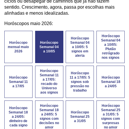
ciclos ou desapegar de caminhos que já não fazem
sentido. Crescimento, agora, passa por escolhas mais
alinhadas e menos idealizadas.
Horóscopos maio 2026:
Horóscopo
Horóscopo
Semanal 04
Horóscopo
Horóscopo
Semanal 04
a 10/05:
mensal maio
Semanal 04
a 10/05: 5
Plutão
2026
a 10/05
signos em
retrógrado
alerta
nos signos
Horóscopo
Horóscopo
Semanal 11
Horóscopo
11 a 17/05: 5
Horóscopo
a 17/05:
Semanal 11
signos sob
Semanal 18
recado do
a 17/05
pressão no
a 24/05
Universo
trabalho
aos signos
Horóscopo
Horóscopo
Horóscopo
Semanal 18
Semanal 25
Semanal 18
Horóscopo
a 24/05: 5
a 31/05: 5
a 24/05:
Semanal 25
signos com
signos com
dinheiro de
a 31/05
decisões no
surpresas
cada signo
amor
no amor