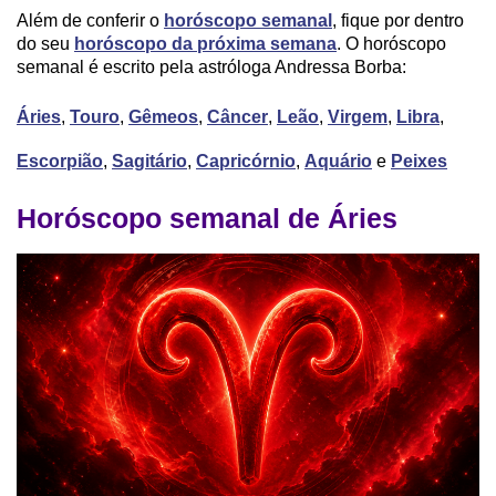
Além de conferir o
horóscopo semanal
, fique por dentro
do seu
horóscopo da próxima semana
. O horóscopo
semanal é escrito pela astróloga Andressa Borba:
Áries
,
Touro
,
Gêmeos
,
Câncer
,
Leão
,
Virgem
,
Libra
,
Escorpião
,
Sagitário
,
Capricórnio
,
Aquário
e
Peixes
Horóscopo semanal de Áries