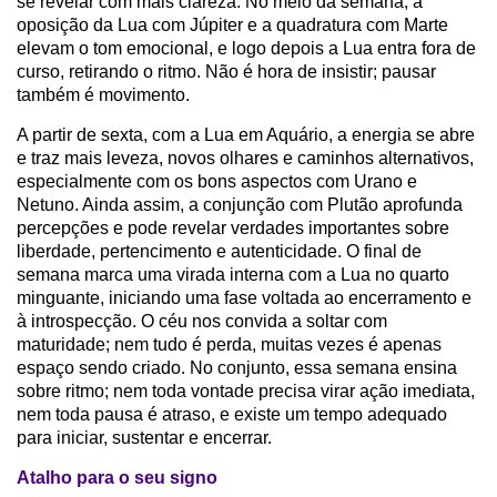
se revelar com mais clareza. No meio da semana, a
oposição da Lua com Júpiter e a quadratura com Marte
elevam o tom emocional, e logo depois a Lua entra fora de
curso, retirando o ritmo. Não é hora de insistir; pausar
também é movimento.
A partir de sexta, com a Lua em Aquário, a energia se abre
e traz mais leveza, novos olhares e caminhos alternativos,
especialmente com os bons aspectos com Urano e
Netuno. Ainda assim, a conjunção com Plutão aprofunda
percepções e pode revelar verdades importantes sobre
liberdade, pertencimento e autenticidade. O final de
semana marca uma virada interna com a Lua no quarto
minguante, iniciando uma fase voltada ao encerramento e
à introspecção. O céu nos convida a soltar com
maturidade; nem tudo é perda, muitas vezes é apenas
espaço sendo criado. No conjunto, essa semana ensina
sobre ritmo; nem toda vontade precisa virar ação imediata,
nem toda pausa é atraso, e existe um tempo adequado
para iniciar, sustentar e encerrar.
Atalho para o seu signo