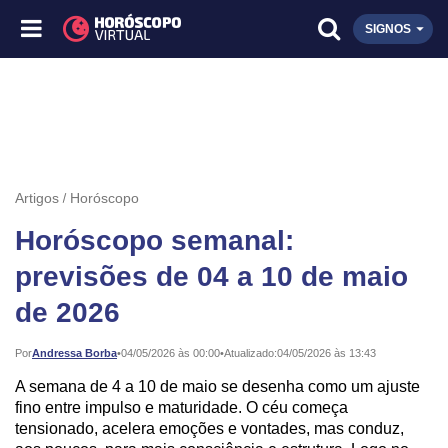
SIGNOS
Artigos
Horóscopo
Horóscopo semanal:
previsões de 04 a 10 de maio
de 2026
Publicado:
Por
Andressa Borba
•
04/05/2026 às 00:00
•
Atualizado:
04/05/2026 às 13:43
A semana de 4 a 10 de maio se desenha como um ajuste
fino entre impulso e maturidade. O céu começa
tensionado, acelera emoções e vontades, mas conduz,