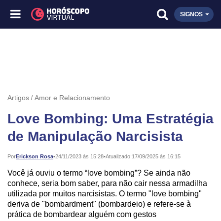
SIGNOS
Artigos
Amor e Relacionamento
Love Bombing: Uma Estratégia
de Manipulação Narcisista
Publicado:
Por
Erickson Rosa
•
24/11/2023 às 15:28
•
Atualizado:
17/09/2025 às 16:15
Você já ouviu o termo “love bombing”? Se ainda não
conhece, seria bom saber, para não cair nessa armadilha
utilizada por muitos narcisistas. O termo "love bombing"
deriva de "bombardment" (bombardeio) e refere-se à
prática de bombardear alguém com gestos