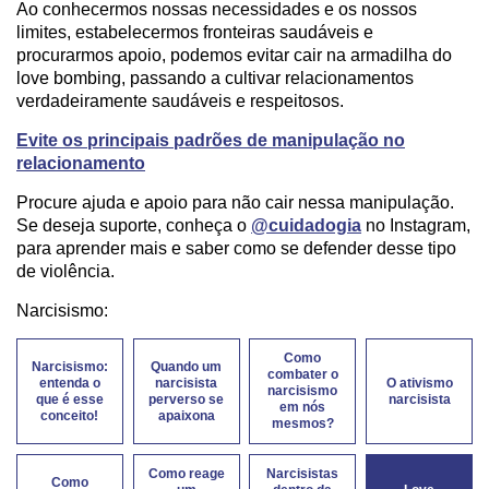
Ao conhecermos nossas necessidades e os nossos
limites, estabelecermos fronteiras saudáveis e
procurarmos apoio, podemos evitar cair na armadilha do
love bombing, passando a cultivar relacionamentos
verdadeiramente saudáveis e respeitosos.
Evite os principais padrões de manipulação no
relacionamento
Procure ajuda e apoio para não cair nessa manipulação.
Se deseja suporte, conheça o
@cuidadogia
no Instagram,
para aprender mais e saber como se defender desse tipo
de violência.
Narcisismo:
Como
Narcisismo:
Quando um
combater o
entenda o
narcisista
O ativismo
narcisismo
que é esse
perverso se
narcisista
em nós
conceito!
apaixona
mesmos?
Como reage
Narcisistas
Como