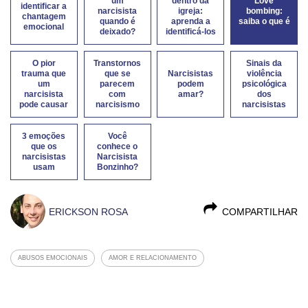
um
dentro da
Love
identificar a
narcisista
igreja:
bombing:
chantagem
quando é
aprenda a
saiba o que é
emocional
deixado?
identificá-los
O pior
Transtornos
Sinais da
trauma que
que se
Narcisistas
violência
um
parecem
podem
psicológica
narcisista
com
amar?
dos
pode causar
narcisismo
narcisistas
3 emoções
Você
que os
conhece o
narcisistas
Narcisista
usam
Bonzinho?
ERICKSON ROSA
COMPARTILHAR
ABUSOS EMOCIONAIS
AMOR E RELACIONAMENTO