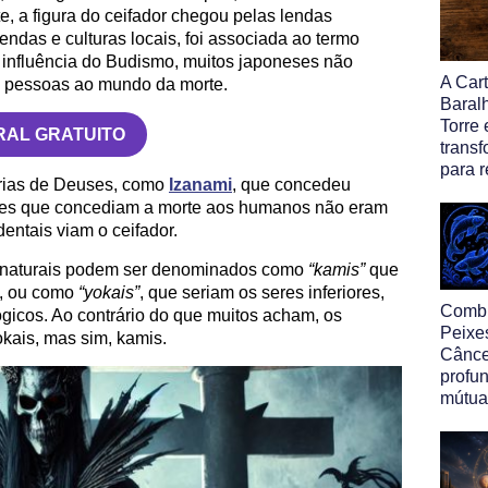
, a figura do ceifador chegou pelas lendas
endas e culturas locais, foi associada ao termo
 influência do Budismo, muitos japoneses não
A Car
 pessoas ao mundo da morte.
Baral
Torre 
RAL GRATUITO
trans
para r
tórias de Deuses, como
Izanami
, que concedeu
ses que concediam a morte aos humanos não eram
entais viam o ceifador.
renaturais podem ser denominados como
“kamis”
que
s, ou como
“yokais”
, que seriam os seres inferiores,
Comb
gicos. Ao contrário do que muitos acham, os
Peixe
kais, mas sim, kamis.
Cânce
profu
mútua