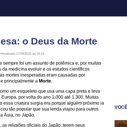
nesa: o Deus da Morte
•
Atualizado:
17/09/2025 às 16:15
 sempre foi um assunto de polêmica e, por muitas
 da medicina evoluir e os estudos científicos
 as mortes inesperadas eram causadas por
 e principalmente a
Morte
.
como um esqueleto que usa uma capa preta e leva
 Europa, por volta do ano 1.000 até 1.300. Muitas
 essa criatura surgia era porque alguém próximo ia
VOCÊ
ficou tão popular que sua lenda viajou para outros
a Ásia, no Japão.
 as religiões oficiais do Japão, terem seus