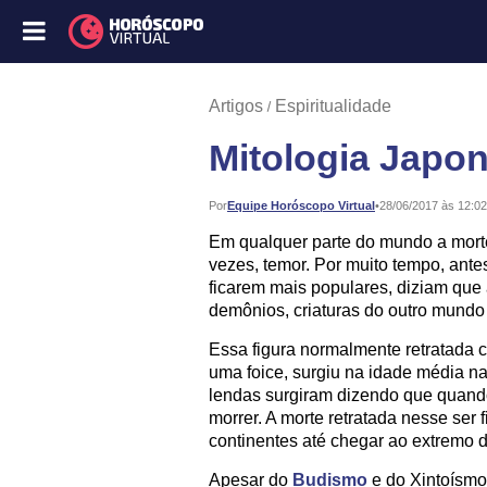
Artigos
Espiritualidade
Mitologia Japo
Publicado:
Por
Equipe Horóscopo Virtual
•
28/06/2017 às 12:02
Em qualquer parte do mundo a morte
vezes, temor. Por muito tempo, antes
ficarem mais populares, diziam que
demônios, criaturas do outro mundo
Essa figura normalmente retratada 
uma foice, surgiu na idade média na
lendas surgiram dizendo que quando
morrer. A morte retratada nesse ser 
continentes até chegar ao extremo d
Apesar do
Budismo
e do Xintoísmo,