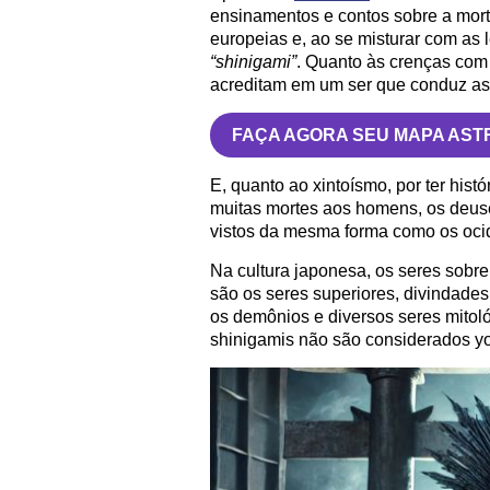
ensinamentos e contos sobre a morte
europeias e, ao se misturar com as l
“shinigami”
. Quanto às crenças com
acreditam em um ser que conduz as
FAÇA AGORA SEU MAPA AST
E, quanto ao xintoísmo, por ter his
muitas mortes aos homens, os deu
vistos da mesma forma como os ocid
Na cultura japonesa, os seres sob
são os seres superiores, divindade
os demônios e diversos seres mitoló
shinigamis não são considerados yo