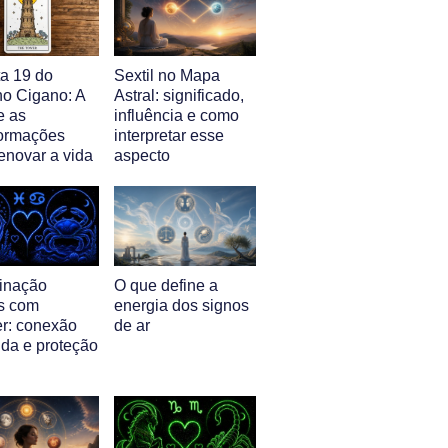
ta 19 do
Sextil no Mapa
ho Cigano: A
Astral: significado,
e as
influência e como
formações
interpretar esse
enovar a vida
aspecto
inação
O que define a
s com
energia dos signos
r: conexão
de ar
nda e proteção