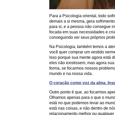
Para a Psicologia oriental, todo so
demais a si mesma, gera sofrimento.
para si, e a pessoa não consegue in
focada em suas necessidades e cria
conseguindo ver seus próprios prob
Na Psicologia, também temos a aten
você quer comprar um vestido verme
Isso porque sua mente agora está d
eles não existissem, mas agora sua
forma, se focarmos nossos problema
mundo e na nossa vida.
O coração como voz da alma. Insp
Outro ponto é que, ao focarmos ap
Olhamos apenas para o que o mundo
está no que podemos levar ao mundo
está nas coisas, e não dentro de 
relacionamento melhor ou qualquer o