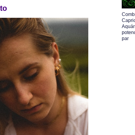
to
Comb
Capri
Aquári
poten
par