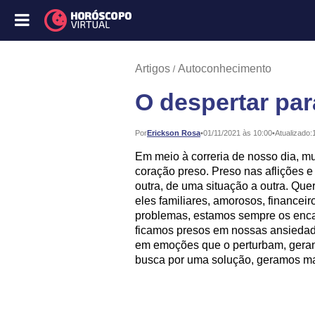
Artigos
Autoconhecimento
O despertar par
Publicado:
Por
Erickson Rosa
•
01/11/2021 às 10:00
•
Atualizado:
Em meio à correria de nosso dia, 
coração preso. Preso nas aflições 
outra, de uma situação a outra. Qu
eles familiares, amorosos, financeir
problemas, estamos sempre os enc
ficamos presos em nossas ansiedade
em emoções que o perturbam, geran
busca por uma solução, geramos mai