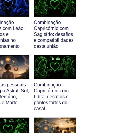
inação
Combinação
s com Leão:
Capricórnio com
os e
Sagitário: desafios
nias no
e compatibilidades
ionamento
desta união
tas pessoais
Combinação
a Astral: Sol,
Capricórnio com
ercúrio,
Libra: desafios e
 e Marte
pontos fortes do
casal