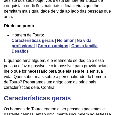
desiste dos seus objetivos e está sempre em busca de
conquistar condições materiais e financeiras que lhe
permitam mais qualidade de vida ao lado das pessoas que
ama.
Direto ao ponto
Homem de Touro:
Características gerais
|
No amor
|
Na vida
profissional
|
Com os amigos
|
Com a familia
|
Desafios
E quando ama alguém, ele realmente se dedica a essa
pessoa e faz o possível e o impossível para providenciar-
lhe o que for necessário para que ela seja feliz em sua
vida. Quer saber mais sobre a personalidade do homem
de Touro? Preparamos um artigo com as principais
características dele. Confira!
Características gerais
Os homens de Touro tendem a ser pessoas pacientes e
bastante calmas, então dificilmente sucumbem ao estresse