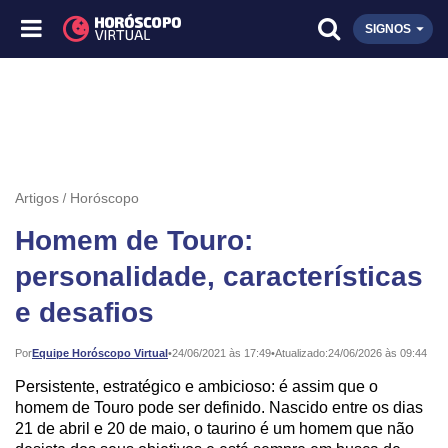
SIGNOS
Artigos
Horóscopo
Homem de Touro:
personalidade, características
e desafios
Publicado:
Por
Equipe Horóscopo Virtual
•
24/06/2021 às 17:49
•
Atualizado:
24/06/2026 às 09:44
Persistente, estratégico e ambicioso: é assim que o
homem de Touro pode ser definido. Nascido entre os dias
21 de abril e 20 de maio, o taurino é um homem que não