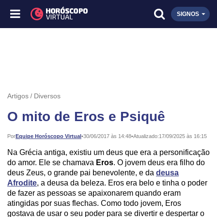
SIGNOS
Artigos
Diversos
O mito de Eros e Psiquê
Publicado:
Por
Equipe Horóscopo Virtual
•
30/06/2017 às 14:48
•
Atualizado:
17/09/2025 às 16:15
Na Grécia antiga, existiu um deus que era a personificação
do amor. Ele se chamava
Eros
. O jovem deus era filho do
deus Zeus, o grande pai benevolente, e da
deusa
Afrodite
, a deusa da beleza. Eros era belo e tinha o poder
de fazer as pessoas se apaixonarem quando eram
atingidas por suas flechas. Como todo jovem, Eros
gostava de usar o seu poder para se divertir e despertar o