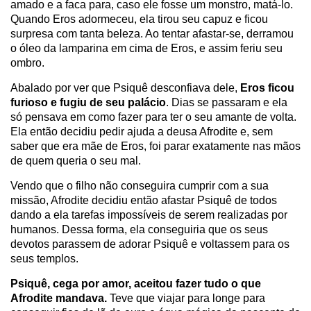
amado e a faca para, caso ele fosse um monstro, matá-lo.
Quando Eros adormeceu, ela tirou seu capuz e ficou
surpresa com tanta beleza. Ao tentar afastar-se, derramou
o óleo da lamparina em cima de Eros, e assim feriu seu
ombro.
Abalado por ver que Psiquê desconfiava dele,
Eros ficou
furioso e fugiu de seu palácio
. Dias se passaram e ela
só pensava em como fazer para ter o seu amante de volta.
Ela então decidiu pedir ajuda a deusa Afrodite e, sem
saber que era mãe de Eros, foi parar exatamente nas mãos
de quem queria o seu mal.
Vendo que o filho não conseguira cumprir com a sua
missão, Afrodite decidiu então afastar Psiquê de todos
dando a ela tarefas impossíveis de serem realizadas por
humanos. Dessa forma, ela conseguiria que os seus
devotos parassem de adorar Psiquê e voltassem para os
seus templos.
Psiquê, cega por amor, aceitou fazer tudo o que
Afrodite mandava.
Teve que viajar para longe para