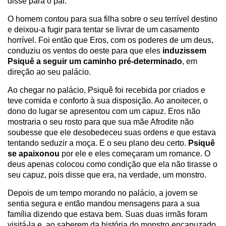
disse para o pai.
O homem contou para sua filha sobre o seu terrível destino
e deixou-a fugir para tentar se livrar de um casamento
horrível. Foi então que Eros, com os poderes de um deus,
conduziu os ventos do oeste para que eles
induzissem
Psiquê a seguir um caminho pré-determinado
, em
direção ao seu palácio.
Ao chegar no palácio, Psiquê foi recebida por criados e
teve comida e conforto à sua disposição. Ao anoitecer, o
dono do lugar se apresentou com um capuz. Eros não
mostraria o seu rosto para que sua mãe Afrodite não
soubesse que ele desobedeceu suas ordens e que estava
tentando seduzir a moça. E o seu plano deu certo.
Psiquê
se apaixonou
por ele e eles começaram um romance. O
deus apenas colocou como condição que ela não tirasse o
seu capuz, pois disse que era, na verdade, um monstro.
Depois de um tempo morando no palácio, a jovem se
sentia segura e então mandou mensagens para a sua
família dizendo que estava bem. Suas duas irmãs foram
visitá-la e, ao saberem da história do monstro encapuzado,