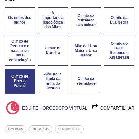
A
O mito da
Os mitos dos
importância
O mito da
felicidade
signos
psicológica
Lua Negra
das coisas
dos Mitos
O mito de
O mito do
Perseu e o
Mito da Ursa
O mito de
Deus
nascer de
Maior e Ursa
Narciso
Susanoo e
uma
Menor
Amaterasu
constelação
Akai Ito: a
O mito de
lenda da
O mito da
Eros e
linha do
eternidade
Psiquê
destino
EQUIPE HORÓSCOPO VIRTUAL
COMPARTILHAR
DIVERSOS
MITOLOGIA
PENSAMENTOS