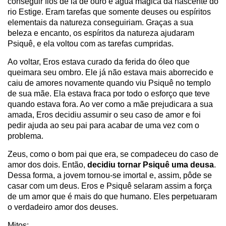
conseguir fios de lã de ouro e água mágica da nascente do
rio Estige. Eram tarefas que somente deuses ou espíritos
elementais da natureza conseguiriam. Graças a sua
beleza e encanto, os espíritos da natureza ajudaram
Psiquê, e ela voltou com as tarefas cumpridas.
Ao voltar, Eros estava curado da ferida do óleo que
queimara seu ombro. Ele já não estava mais aborrecido e
caiu de amores novamente quando viu Psiquê no templo
de sua mãe. Ela estava fraca por todo o esforço que teve
quando estava fora. Ao ver como a mãe prejudicara a sua
amada, Eros decidiu assumir o seu caso de amor e foi
pedir ajuda ao seu pai para acabar de uma vez com o
problema.
Zeus, como o bom pai que era, se compadeceu do caso de
amor dos dois. Então,
decidiu tornar Psiquê uma deusa
.
Dessa forma, a jovem tornou-se imortal e, assim, pôde se
casar com um deus. Eros e Psiquê selaram assim a força
de um amor que é mais do que humano. Eles perpetuaram
o verdadeiro amor dos deuses.
Mitos: