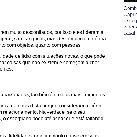
Comb
Capri
Escor
e per
erem muito desconfiados, por isso eles lideram a
casal
 geral, são tranquilos, mas desconfiam da própria
nto com objetos, quanto com pessoas.
ldade de lidar com situações novas, o que pode
inar coisas que não existem e começam a criar
entes.
 apaixonados, também é um dos mais ciumentos.
rança da nossa lista porque consideram o ciúme
m relacionamento. Na verdade, se o seu
o escorpiano pode até achar que está faltando
m a fidelidade como um ponto chave em seus