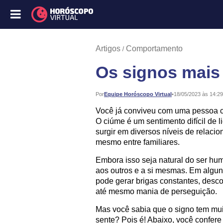
Artigos
Comportamento
Os signos mais
Publicado:
Por
Equipe Horóscopo Virtual
•
18/05/2023 às 14:29
Você já conviveu com uma pessoa 
O ciúme é um sentimento difícil de 
surgir em diversos níveis de relac
mesmo entre familiares.
Embora isso seja natural do ser h
aos outros e a si mesmas. Em alguns
pode gerar brigas constantes, desco
até mesmo mania de perseguição.
Mas você sabia que o signo tem mui
sente? Pois é! Abaixo, você confere