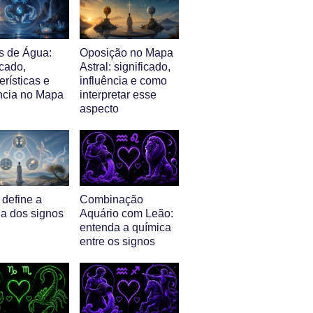
s de Água:
Oposição no Mapa
icado,
Astral: significado,
erísticas e
influência e como
ência no Mapa
interpretar esse
aspecto
 define a
Combinação
ia dos signos
Aquário com Leão:
entenda a química
entre os signos