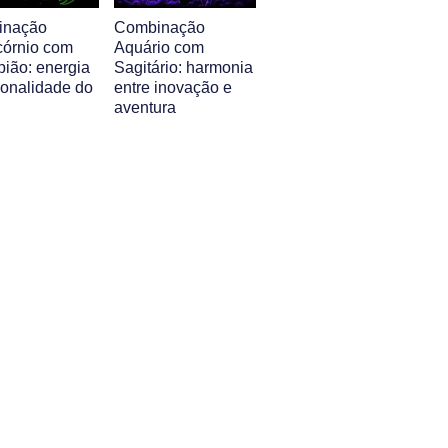
inação
Combinação
córnio com
Aquário com
pião: energia
Sagitário: harmonia
sonalidade do
entre inovação e
aventura