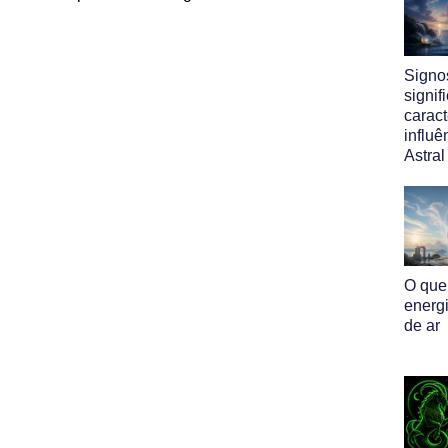
Signo
signif
caract
influ
Astral
O que
energ
de ar