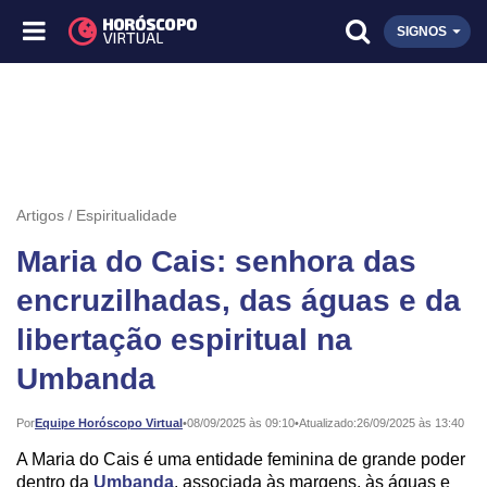
SIGNOS
Artigos
Espiritualidade
Maria do Cais: senhora das
encruzilhadas, das águas e da
libertação espiritual na
Umbanda
Publicado:
Por
Equipe Horóscopo Virtual
•
08/09/2025 às 09:10
•
Atualizado:
26/09/2025 às 13:40
A Maria do Cais é uma entidade feminina de grande poder
dentro da
Umbanda
, associada às margens, às águas e