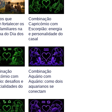
nos que
Combinação
 fortalecer os
Capricórnio com
familiares na
Escorpião: energia
a do Dia dos
e personalidade do
casal
inação
Combinação
córnio com
Aquário com
o: desafios e
Aquário: como dois
cialidades do
aquarianos se
conectam