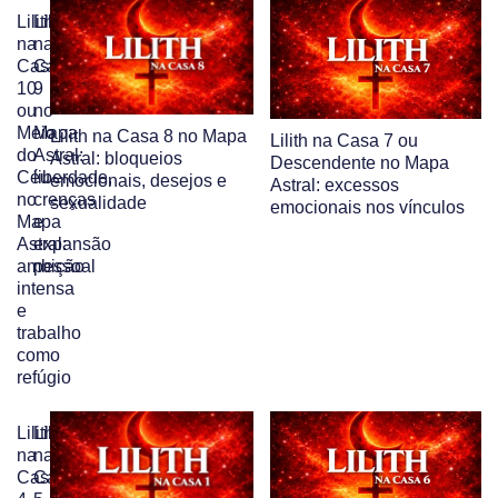
Lilith
Lilith
na
na
Casa
Casa
10
9
ou
no
Meio
Mapa
Lilith na Casa 8 no Mapa
Lilith na Casa 7 ou
do
Astral:
Astral: bloqueios
Descendente no Mapa
Céu
liberdade,
emocionais, desejos e
Astral: excessos
no
crenças
sexualidade
emocionais nos vínculos
Mapa
e
Astral:
expansão
ambição
pessoal
intensa
e
trabalho
como
refúgio
Lilith
Lilith
na
na
Casa
Casa