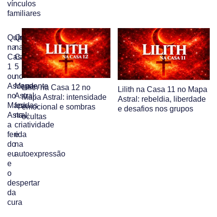
vínculos
familiares
Quíron
Quíron
na
na
Casa
Casa
1
5
ou
no
Ascendente
Mapa
Lilith na Casa 12 no
Lilith na Casa 11 no Mapa
no
Astral:
Mapa Astral: intensidade
Astral: rebeldia, liberdade
Mapa
feridas
emocional e sombras
e desafios nos grupos
Astral:
na
ocultas
a
criatividade
ferida
e
do
na
eu
autoexpressão
e
o
despertar
da
cura