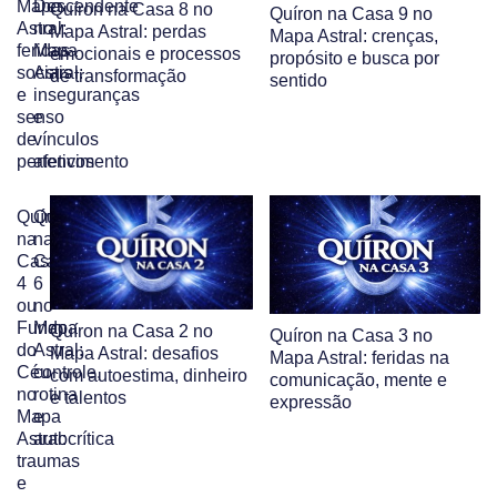
Mapa
Descendente
Quíron na Casa 8 no
Quíron na Casa 9 no
Astral:
no
Mapa Astral: perdas
Mapa Astral: crenças,
feridas
Mapa
emocionais e processos
propósito e busca por
sociais
Astral:
de transformação
sentido
e
inseguranças
senso
e
de
vínculos
pertencimento
afetivos
Quíron
Quíron
na
na
Casa
Casa
4
6
ou
no
Fundo
Mapa
Quíron na Casa 2 no
Quíron na Casa 3 no
do
Astral:
Mapa Astral: desafios
Mapa Astral: feridas na
Céu
controle,
com autoestima, dinheiro
comunicação, mente e
no
rotina
e talentos
expressão
Mapa
e
Astral:
autocrítica
traumas
e