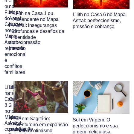
4
5
ou
no
Fundo
Mapa
Lilith na Casa 1 ou
Lilith na Casa 6 no Mapa
do
Astral:
Ascendente no Mapa
Astral: perfeccionismo,
Céu
prazer,
Astral: inseguranças
pressão e cobrança
no
ego
profundas e desafios da
Mapa
e
identidade
Astral:
autoexpressão
repressão
intensa
emocional
e
conflitos
familiares
Lilith
Lilith
na
na
Casa
Casa
3
2
no
no
Mapa
Mapa
Sol em Sagitário:
Sol em Virgem: O
Astral:
Astral:
Aventureiro em expansão
perfeccionismo e sua
comunicação
padrões
e natural otimismo
ordem meticulosa