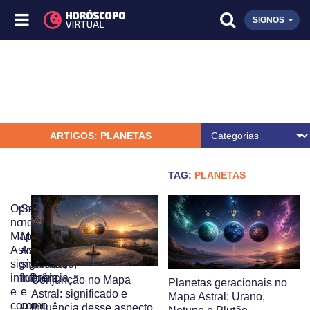
SIGNOS
ARTIGOS: PLANETAS
TAG:
PLANETAS
Oposição
Sextil
no
no
Mapa
Mapa
Astral:
Astral:
significado,
significado,
influência
influência
Conjunção no Mapa
Planetas geracionais no
e
e
Astral: significado e
Mapa Astral: Urano,
como
como
influência desse aspecto