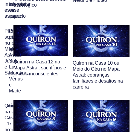
Netuno e Plutão
interpretar
interpretar
astrológico
esse
esse
aspecto
aspecto
Planetas
Planetas
sociais
pessoais
no
no
Mapa
Mapa
Astral:
Astral:
Júpiter
Sol,
Quíron na Casa 12 no
Quíron na Casa 10 ou
e
Lua,
Mapa Astral: sacrifícios e
Meio do Céu no Mapa
Saturno
Mercúrio,
feridas inconscientes
Astral: cobranças
Vênus
familiares e desafios na
e
carreira
Marte
Quíron
Quíron
na
na
Casa
Casa
11
7
no
ou