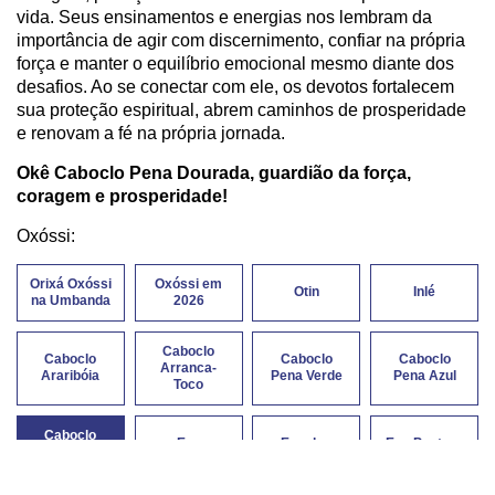
vida. Seus ensinamentos e energias nos lembram da
importância de agir com discernimento, confiar na própria
força e manter o equilíbrio emocional mesmo diante dos
desafios. Ao se conectar com ele, os devotos fortalecem
sua proteção espiritual, abrem caminhos de prosperidade
e renovam a fé na própria jornada.
Okê Caboclo Pena Dourada, guardião da força,
coragem e prosperidade!
Oxóssi:
Orixá Oxóssi
Oxóssi em
Otin
Inlé
na Umbanda
2026
Caboclo
Caboclo
Caboclo
Caboclo
Arranca-
Araribóia
Pena Verde
Pena Azul
Toco
Caboclo
Exu
Exu das
Exu Pantera
Pena
Mangueira
Matas
Negra
Dourada