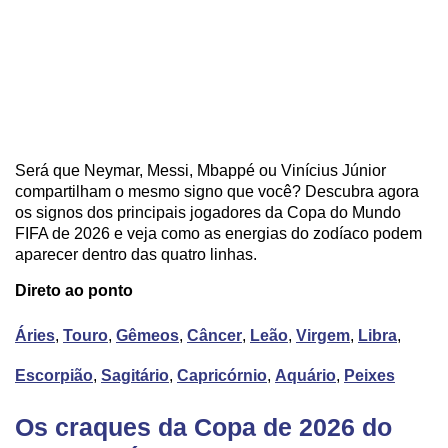
Será que Neymar, Messi, Mbappé ou Vinícius Júnior
compartilham o mesmo signo que você? Descubra agora
os signos dos principais jogadores da Copa do Mundo
FIFA de 2026 e veja como as energias do zodíaco podem
aparecer dentro das quatro linhas.
Direto ao ponto
Áries
,
Touro
,
Gêmeos
,
Câncer
,
Leão
,
Virgem
,
Libra
,
Escorpião
,
Sagitário
,
Capricórnio
,
Aquário
,
Peixes
Os craques da Copa de 2026 do