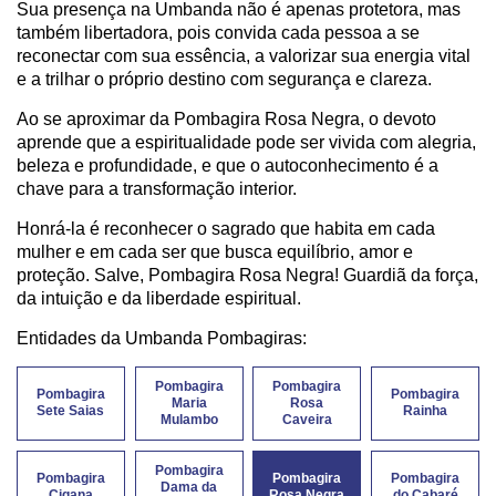
Sua presença na Umbanda não é apenas protetora, mas
também libertadora, pois convida cada pessoa a se
reconectar com sua essência, a valorizar sua energia vital
e a trilhar o próprio destino com segurança e clareza.
Ao se aproximar da Pombagira Rosa Negra, o devoto
aprende que a espiritualidade pode ser vivida com alegria,
beleza e profundidade, e que o autoconhecimento é a
chave para a transformação interior.
Honrá-la é reconhecer o sagrado que habita em cada
mulher e em cada ser que busca equilíbrio, amor e
proteção. Salve, Pombagira Rosa Negra! Guardiã da força,
da intuição e da liberdade espiritual.
Entidades da Umbanda Pombagiras:
Pombagira
Pombagira
Pombagira
Pombagira
Maria
Rosa
Sete Saias
Rainha
Mulambo
Caveira
Pombagira
Pombagira
Pombagira
Pombagira
Dama da
Cigana
Rosa Negra
do Cabaré