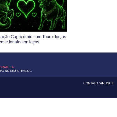
ção Capricórnio com Touro: forças
m e fortalecem laços
 GRATUITA
O NO SEU SITE/BLOG
CONTATO
/
ANUNCIE