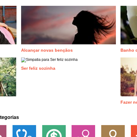
Alcançar novas bençãos
Banho 
Ser feliz sozinha
Fazer n
tegorias