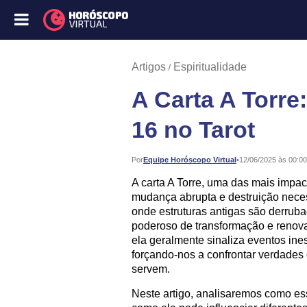
Artigos
Espiritualidade
A Carta A Torre
16 no Tarot
Publicado:
Por
Equipe Horóscopo Virtual
•
12/06/2025 às 00:00
A carta A Torre, uma das mais impa
mudança abrupta e destruição nece
onde estruturas antigas são derrub
poderoso de transformação e renov
ela geralmente sinaliza eventos in
forçando-nos a confrontar verdades
servem.
Neste artigo, analisaremos como es