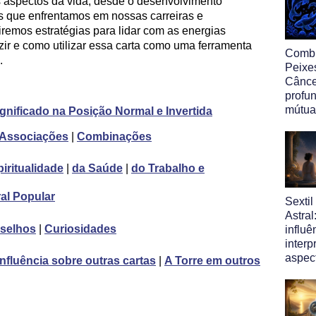
es aspectos da vida, desde o desenvolvimento
s que enfrentamos em nossas carreiras e
iremos estratégias para lidar com as energias
uzir e como utilizar essa carta como uma ferramenta
Comb
.
Peixe
Cânce
profu
mútua
gnificado na Posição Normal e Invertida
Associações
|
Combinações
iritualidade
|
da Saúde
|
do Trabalho e
ral Popular
Sexti
Astral
selhos
|
Curiosidades
influ
interp
aspec
Influência sobre outras cartas
|
A Torre em outros