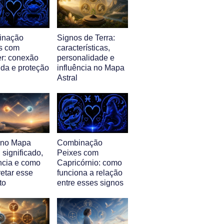
inação
Signos de Terra:
s com
características,
r: conexão
personalidade e
nda e proteção
influência no Mapa
Astral
l no Mapa
Combinação
: significado,
Peixes com
ência e como
Capricórnio: como
retar esse
funciona a relação
to
entre esses signos