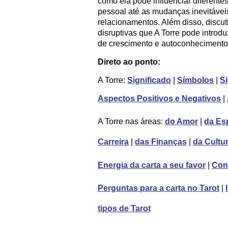
como ela pode influenciar diferent
pessoal até as mudanças inevitávei
relacionamentos. Além disso, discut
disruptivas que A Torre pode introd
de crescimento e autoconhecimento
Direto ao ponto:
A Torre:
Significado
|
Símbolos
|
Si
Aspectos Positivos e Negativos
|
A Torre nas áreas:
do Amor
|
da Esp
Carreira
|
das Finanças
|
da Cultu
Energia da carta a seu favor
|
Con
Perguntas para a carta no Tarot
|
tipos de Tarot