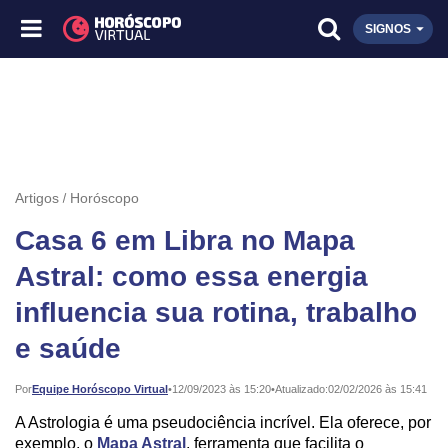
SIGNOS
Artigos
Horóscopo
Casa 6 em Libra no Mapa
Astral: como essa energia
influencia sua rotina, trabalho
e saúde
Publicado:
Por
Equipe Horóscopo Virtual
•
12/09/2023 às 15:20
•
Atualizado:
02/02/2026 às 15:41
A Astrologia é uma pseudociência incrível. Ela oferece, por
exemplo, o
Mapa Astral
, ferramenta que facilita o