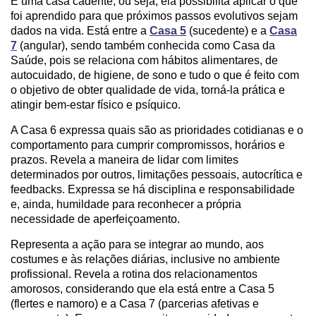
É uma casa cadente, ou seja, ela possibilita aplicar o que
foi aprendido para que próximos passos evolutivos sejam
dados na vida. Está entre a
Casa 5
(sucedente) e a
Casa
7
(angular), sendo também conhecida como Casa da
Saúde, pois se relaciona com hábitos alimentares, de
autocuidado, de higiene, de sono e tudo o que é feito com
o objetivo de obter qualidade de vida, torná-la prática e
atingir bem-estar físico e psíquico.
A Casa 6 expressa quais são as prioridades cotidianas e o
comportamento para cumprir compromissos, horários e
prazos. Revela a maneira de lidar com limites
determinados por outros, limitações pessoais, autocrítica e
feedbacks. Expressa se há disciplina e responsabilidade
e, ainda, humildade para reconhecer a própria
necessidade de aperfeiçoamento.
Representa a ação para se integrar ao mundo, aos
costumes e às relações diárias, inclusive no ambiente
profissional. Revela a rotina dos relacionamentos
amorosos, considerando que ela está entre a Casa 5
(flertes e namoro) e a Casa 7 (parcerias afetivas e