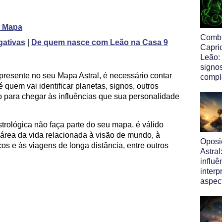
o Mapa
Comb
gativas
|
De quem nasce com Leão na Casa 9
Capri
Leão:
signo
presente no seu Mapa Astral, é necessário contar
comp
 quem vai identificar planetas, signos, outros
o para chegar às influências que sua personalidade
trológica não faça parte do seu mapa, é válido
 área da vida relacionada à visão de mundo, à
Oposi
os e às viagens de longa distância, entre outros
Astral
influ
interp
aspec