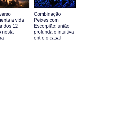
verso
Combinação
enta a vida
Peixes com
ar dos 12
Escorpião: união
s nesta
profunda e intuitiva
na
entre o casal