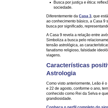
Busca por justiça e ética: refle
sociedade.
Diferentemente da
Casa 3
, que est
ao conhecimento básico, a Casa 9 s
busca por significado, representan
A Casa 9 revela a relação entre av
Simboliza a busca pelo relacioname
tensão astrológica, as característi
fanatismo religioso, falsidade ideol
viagens.
Características posit
Astrologia
Como visto anteriormente, Leão é o 
e 22 de agosto, conforme o ano, te
conhecido como Rei da Selva e que 
grandiosidade.
Conheça o perfil completo do sig