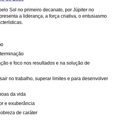
elo Sol no primeiro decanato, por Júpiter no
resenta a liderança, a força criativa, o entusiasmo
terísticas.
mo
eterminação
ação e foco nos resultados e na solução de
air no trabalho, superar limites e para desenvolver
boas da vida
or e exuberância
nobreza de caráter