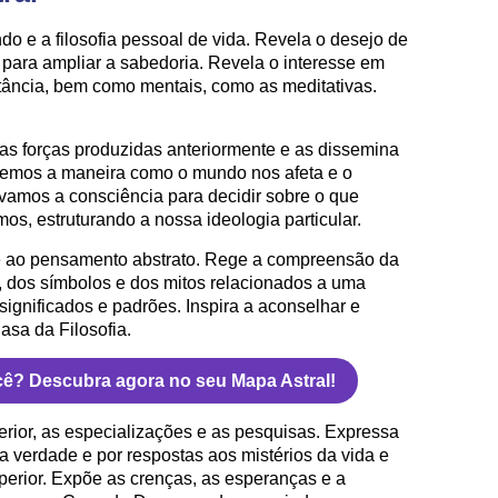
o e a filosofia pessoal de vida. Revela o desejo de
s para ampliar a sabedoria. Revela o interesse em
istância, bem como mentais, como as meditativas.
as forças produzidas anteriormente e as dissemina
bemos a maneira como o mundo nos afeta e o
vamos a consciência para decidir sobre o que
s, estruturando a nossa ideologia particular.
a e ao pensamento abstrato. Rege a compreensão da
ais, dos símbolos e dos mitos relacionados a uma
 significados e padrões. Inspira a aconselhar e
sa da Filosofia.
cê? Descubra agora no seu Mapa Astral!
erior, as especializações e as pesquisas. Expressa
la verdade e por respostas aos mistérios da vida e
erior. Expõe as crenças, as esperanças e a