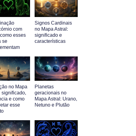
inação
Signos Cardinais
córnio com
no Mapa Astral:
 como esses
significado e
s se
características
lementam
ção no Mapa
Planetas
: significado,
geracionais no
ência e como
Mapa Astral: Urano,
retar esse
Netuno e Plutão
to