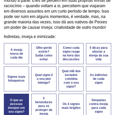
mundo à parte. Eles se perdem em suas próprias linhas de
raciocínio – quando voltam a si, percebem que viajaram
em diversos assuntos em um curto período de tempo. Isso
pode ser ruim em alguns momentos, é verdade, mas, na
grande maioria das vezes, isso dá aos nativos de Peixes
um poder de causar inveja: criatividade de outro mundo!
Indiretas, inveja e inimizade:
Olho gordo
Como cada
5 dicas para
A inveja
existe?
signo reage
afastar a
nossa de
Saiba como
na hora das
inveja da sua
cada dia
evitar
discussões
vida
Qual vilã dos
Qual signo é
seriados
As indiretas
Signos mais
o seu pior
combina
de cada
fofoqueiros
inimigo?
com o seu
signo
signo?
5
O que as
Simpatias
benzeduras
pessoas
Os 4 signos
contra inveja
para se
invejam em
mais brigões
para cada
proteger da
seu signo?
signo
inveja