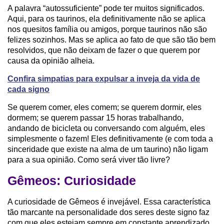
A palavra “autossuficiente” pode ter muitos significados.
Aqui, para os taurinos, ela definitivamente não se aplica
nos quesitos família ou amigos, porque taurinos não são
felizes sozinhos. Mas se aplica ao fato de que são tão bem
resolvidos, que não deixam de fazer o que querem por
causa da opinião alheia.
Confira simpatias para expulsar a inveja da vida de
cada signo
Se querem comer, eles comem; se querem dormir, eles
dormem; se querem passar 15 horas trabalhando,
andando de bicicleta ou conversando com alguém, eles
simplesmente o fazem! Eles definitivamente (e com toda a
sinceridade que existe na alma de um taurino) não ligam
para a sua opinião. Como será viver tão livre?
Gêmeos: Curiosidade
A curiosidade de Gêmeos é invejável. Essa característica
tão marcante na personalidade dos seres deste signo faz
com que eles estejam sempre em constante aprendizado