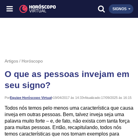
SIGNOS
Artigos
Horóscopo
O que as pessoas invejam em
seu signo?
Publicado:
Por
Equipe Horóscopo Virtual
•
19/04/2017 às 14:33
•
Atualizado:
17/09/2025 às 16:15
Todos nós temos pelo menos uma característica que causa
inveja em outras pessoas. Bem, talvez inveja seja uma
palavra muito forte – e, de fato, não exista com tanta força
para muitas pessoas. Então, recapitulando, todos nós
temos características que nos tornam exemplos para