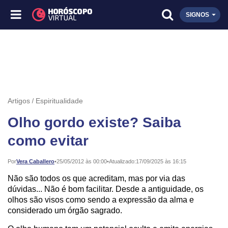
SIGNOS
Artigos
Espiritualidade
Olho gordo existe? Saiba
como evitar
Publicado:
Por
Vera Caballero
•
25/05/2012 às 00:00
•
Atualizado:
17/09/2025 às 16:15
Não são todos os que acreditam, mas por via das
dúvidas... Não é bom facilitar. Desde a antiguidade, os
olhos são visos como sendo a expressão da alma e
considerado um órgão sagrado.