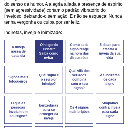
do senso de humor. A alegria aliada à presença de espírito
(sem agressividade) cortam o padrão vibratório do
invejoso, deixando-o sem ação. E não se esqueça: Nunca
tenha vergonha ou culpa por ser feliz.
Indiretas, inveja e inimizade:
Olho gordo
Como cada
5 dicas para
A inveja
existe?
signo reage
afastar a
nossa de
Saiba como
na hora das
inveja da sua
cada dia
evitar
discussões
vida
Qual vilã dos
Qual signo é
seriados
As indiretas
Signos mais
o seu pior
combina
de cada
fofoqueiros
inimigo?
com o seu
signo
signo?
5
O que as
Simpatias
benzeduras
pessoas
Os 4 signos
contra inveja
para se
invejam em
mais brigões
para cada
proteger da
seu signo?
signo
inveja