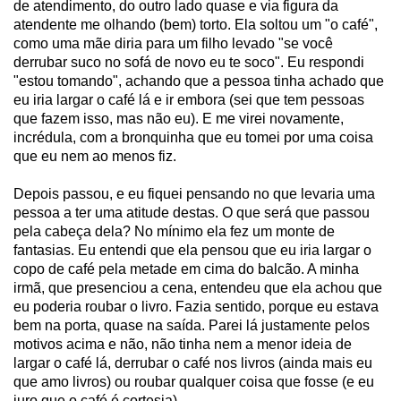
de atendimento, do outro lado quase e via figura da
atendente me olhando (bem) torto. Ela soltou um "o café",
como uma mãe diria para um filho levado "se você
derrubar suco no sofá de novo eu te soco". Eu respondi
"estou tomando", achando que a pessoa tinha achado que
eu iria largar o café lá e ir embora (sei que tem pessoas
que fazem isso, mas não eu). E me virei novamente,
incrédula, com a bronquinha que eu tomei por uma coisa
que eu nem ao menos fiz.
Depois passou, e eu fiquei pensando no que levaria uma
pessoa a ter uma atitude destas. O que será que passou
pela cabeça dela? No mínimo ela fez um monte de
fantasias. Eu entendi que ela pensou que eu iria largar o
copo de café pela metade em cima do balcão. A minha
irmã, que presenciou a cena, entendeu que ela achou que
eu poderia roubar o livro. Fazia sentido, porque eu estava
bem na porta, quase na saída. Parei lá justamente pelos
motivos acima e não, não tinha nem a menor ideia de
largar o café lá, derrubar o café nos livros (ainda mais eu
que amo livros) ou roubar qualquer coisa que fosse (e eu
juro que o café é cortesia).