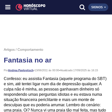
SIGNOS
Artigos
Comportamento
Fantasia no ar
Publicado:
Por
Andrea Pavlovitsch
•
13/06/2011 às 00:00
•
Atualizado:
17/09/2025 às 16:15
Confesso: eu assistia Fantasia (aquele programa do SBT)
e sim, até tentei ligar num dia de depressão qualquer. A
culpa não é minha, as pessoas ganhavam dinheiro só
respondendo umas perguntas idiotas e eu estava numa
situação financeira periclitante e mais um monte de
desculpas que eu poderia arrumar. Lembro do cenário:
uma praia. Oi? Nunca vi uma praia tão mal feita, mas tudo