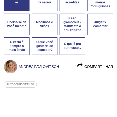
ar
da sereia
acredita?
menos
formiguinhas
Keep
Liberte-se de
Mocinhos e
glamorous -
Julgar x
você mesmo
vilões
Manifeste o
comentar
seu espírito
O certo é
O que você
O que é pra
sempre o
gostaria de
ser nosso...
mais óbvio
esquecer?
ANDREA PAVLOVITSCH
COMPARTILHAR
AUTOCONHECIMENTO