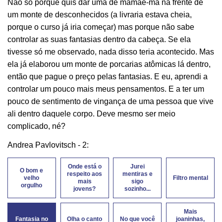
Não só porque quis dar uma de mamãe-má na frente de
um monte de desconhecidos (a livraria estava cheia,
porque o curso já iria começar) mas porque não sabe
controlar as suas fantasias dentro da cabeça. Se ela
tivesse só me observado, nada disso teria acontecido. Mas
ela já elaborou um monte de porcarias atômicas lá dentro,
então que pague o preço pelas fantasias. E eu, aprendi a
controlar um pouco mais meus pensamentos. E a ter um
pouco de sentimento de vingança de uma pessoa que vive
ali dentro daquele corpo. Deve mesmo ser meio
complicado, né?
Andrea Pavlovitsch - 2:
Onde está o
Jurei
O bom e
respeito aos
mentiras e
velho
Filtro mental
mais
sigo
orgulho
jovens?
sozinho...
Mais
Fantasia no
Olha o canto
No que você
joaninhas,