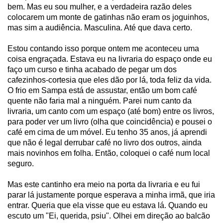
bem. Mas eu sou mulher, e a verdadeira razão deles
colocarem um monte de gatinhas não eram os joguinhos,
mas sim a audiência. Masculina. Até que dava certo.
Estou contando isso porque ontem me aconteceu uma
coisa engraçada. Estava eu na livraria do espaço onde eu
faço um curso e tinha acabado de pegar um dos
cafezinhos-cortesia que eles dão por lá, toda feliz da vida.
O frio em Sampa está de assustar, então um bom café
quente não faria mal a ninguém. Parei num canto da
livraria, um canto com um espaço (até bom) entre os livros,
para poder ver um livro (olha que coincidência) e pousei o
café em cima de um móvel. Eu tenho 35 anos, já aprendi
que não é legal derrubar café no livro dos outros, ainda
mais novinhos em folha. Então, coloquei o café num local
seguro.
Mas este cantinho era meio na porta da livraria e eu fui
parar lá justamente porque esperava a minha irmã, que iria
entrar. Queria que ela visse que eu estava lá. Quando eu
escuto um "Ei, querida, psiu". Olhei em direção ao balcão