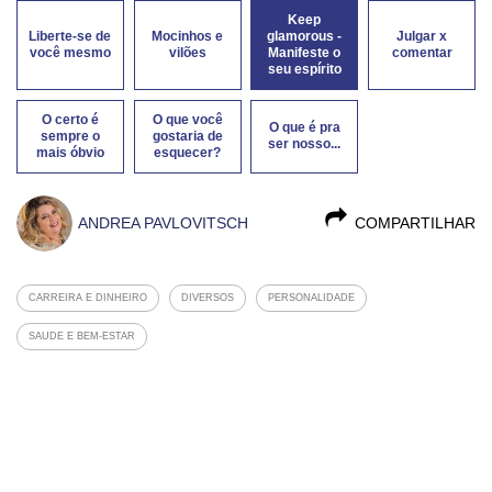
Keep
Liberte-se de
Mocinhos e
glamorous -
Julgar x
você mesmo
vilões
Manifeste o
comentar
seu espírito
O certo é
O que você
O que é pra
sempre o
gostaria de
ser nosso...
mais óbvio
esquecer?
ANDREA PAVLOVITSCH
COMPARTILHAR
CARREIRA E DINHEIRO
DIVERSOS
PERSONALIDADE
SAUDE E BEM-ESTAR