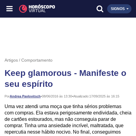
SIGNOS
Artigos
Comportamento
Keep glamorous - Manifeste o
seu espírito
Publicado:
Por
Andrea Pavlovitsch
•
08/06/2016 às 13:30
•
Atualizado:
17/09/2025 às 16:15
Uma vez atendi uma moça que tinha sérios problemas
com compras. Ela estava perigosamente endividada, cheia
de cartões estourados, mas não conseguia parar de
comprar. Tinha uma ansiedade incrível, maltratada, que
repercutia nesse hábito nocivo. No final, conseguimos