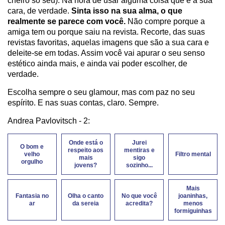
cheiro só seu). Na hora de usar alguma coisa que é a sua
cara, de verdade.
Sinta isso na sua alma, o que
realmente se parece com você.
Não compre porque a
amiga tem ou porque saiu na revista. Recorte, das suas
revistas favoritas, aquelas imagens que são a sua cara e
deleite-se em todas. Assim você vai apurar o seu senso
estético ainda mais, e ainda vai poder escolher, de
verdade.
Escolha sempre o seu glamour, mas com paz no seu
espírito. E nas suas contas, claro. Sempre.
Andrea Pavlovitsch - 2:
Onde está o
Jurei
O bom e
respeito aos
mentiras e
velho
Filtro mental
mais
sigo
orgulho
jovens?
sozinho...
Mais
Fantasia no
Olha o canto
No que você
joaninhas,
ar
da sereia
acredita?
menos
formiguinhas