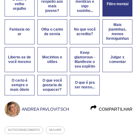
respeito aos
mentiras e
velho
Filtro mental
mais
sigo
orgulho
jovens?
sozinho...
Mais
Fantasia no
Olha o canto
No que você
joaninhas,
ar
da sereia
acredita?
menos
formiguinhas
Keep
Liberte-se de
Mocinhos e
glamorous -
Julgar x
você mesmo
vilões
Manifeste o
comentar
seu espírito
O certo é
O que você
O que é pra
sempre o
gostaria de
ser nosso...
mais óbvio
esquecer?
ANDREA PAVLOVITSCH
COMPARTILHAR
AUTOCONHECIMENTO
MULHER