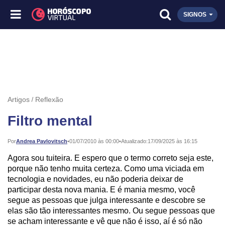
SIGNOS
Artigos
Reflexão
Filtro mental
Publicado:
Por
Andrea Pavlovitsch
•
01/07/2010 às 00:00
•
Atualizado:
17/09/2025 às 16:15
Agora sou tuiteira. E espero que o termo correto seja este,
porque não tenho muita certeza. Como uma viciada em
tecnologia e novidades, eu não poderia deixar de
participar desta nova mania. E é mania mesmo, você
segue as pessoas que julga interessante e descobre se
elas são tão interessantes mesmo. Ou segue pessoas que
se acham interessante e vê que não é isso, aí é só não