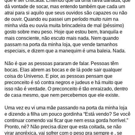
que é ser criticada. Entendo que dá uma raiva danada, que
dá vontade de socar, mas entendo também que cada um
atrai para si aquilo que seus ouvidos são capazes ou não
de ouvir. Quando eu passei um período muito ruim na
minha vida eu ouvia muita brincadeira de mal (péssimo)
gosto sobre meu peso. Hoje que estou bem, tranquila e
mais consciente, não escuto mais nada. Nem quando
passam na porta da minha loja, que vende tamanhos
especiais, e dizem que a manequim é uma baleia. Nada.
Não é que as pessoas pararam de falar. Pessoas têm
bocas. Elas abrem as bocas e de lá pode sair qualquer
coisa do Universo. E pior, as pessoas pensam que
preconceito é só contra negros e judeus e há muito que
isso não é verdade. O preconceito é tão enraizado, dentro
de casa mesmo, que nem percebemos que ele existe.
Uma vez eu vi uma mãe passando na porta da minha loja
e dizendo a filha um pouco gordinha “Está vendo? Se você
continuar comendo vai ficar que nem essa gorda horrível.”
Pronto, né? Não precisa dizer que esta coitada, se não
virar anoréxica, vai sofrer com o peso pra sempre e , se