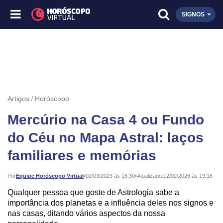
SIGNOS
Artigos
Horóscopo
Mercúrio na Casa 4 ou Fundo
do Céu no Mapa Astral: laços
familiares e memórias
Publicado:
Por
Equipe Horóscopo Virtual
•
02/03/2023 às 16:30
•
Atualizado:
12/02/2026 às 19:16
Qualquer pessoa que goste de Astrologia sabe a
importância dos planetas e a influência deles nos signos e
nas casas, ditando vários aspectos da nossa