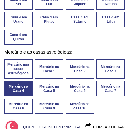
Sol
Lua
Júpiter
Netuno
Casa 4 em
Casa 4 em
Casa 4 em
Casa 4 em
Urano
Plutão
Saturno
Lilith
Casa 4 em
Quíron
Mercúrio e as casas astrológicas:
Mercúrio nas
Mercúrio na
Mercúrio na
Mercúrio na
casas
Casa 1
Casa 2
Casa 3
astrológicas
Mercúrio na
Mercúrio na
Mercúrio na
Mercúrio na
Casa 4
Casa 5
Casa 6
Casa 7
Mercúrio na
Mercúrio na
Mercúrio na
Casa 8
Casa 9
casa 10
EQUIPE HORÓSCOPO VIRTUAL
COMPARTILHAR