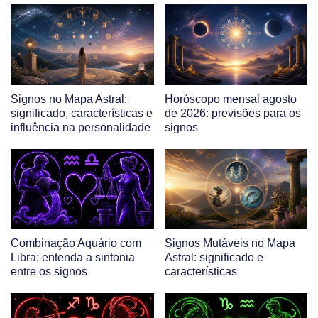
Signos no Mapa Astral:
Horóscopo mensal agosto
significado, características e
de 2026: previsões para os
influência na personalidade
signos
Combinação Aquário com
Signos Mutáveis no Mapa
Libra: entenda a sintonia
Astral: significado e
entre os signos
características