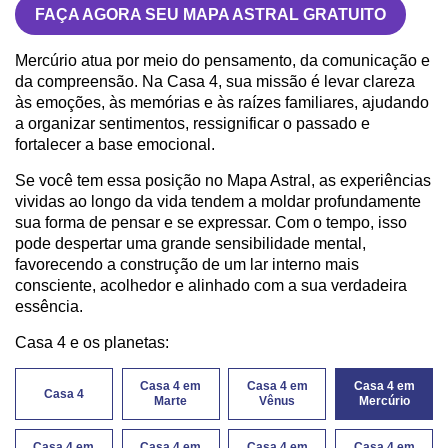
FAÇA AGORA SEU MAPA ASTRAL GRATUITO
Mercúrio atua por meio do pensamento, da comunicação e
da compreensão. Na Casa 4, sua missão é levar clareza
às emoções, às memórias e às raízes familiares, ajudando
a organizar sentimentos, ressignificar o passado e
fortalecer a base emocional.
Se você tem essa posição no Mapa Astral, as experiências
vividas ao longo da vida tendem a moldar profundamente
sua forma de pensar e se expressar. Com o tempo, isso
pode despertar uma grande sensibilidade mental,
favorecendo a construção de um lar interno mais
consciente, acolhedor e alinhado com a sua verdadeira
essência.
Casa 4 e os planetas:
Casa 4 em
Casa 4 em
Casa 4 em
Casa 4
Marte
Vênus
Mercúrio
Casa 4 em
Casa 4 em
Casa 4 em
Casa 4 em