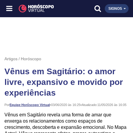
SIGNOS
Artigos
Horóscopo
Vênus em Sagitário: o amor
livre, expansivo e movido por
experiências
Publicado:
Por
Equipe Horóscopo Virtual
•
03/06/2020 às 16:25
•
Atualizado:
11/05/2026 às 16:05
Vênus em Sagitário revela uma forma de amar que
enxerga os relacionamentos como espaços de
crescimento, descoberta e expansão emocional. No Mapa