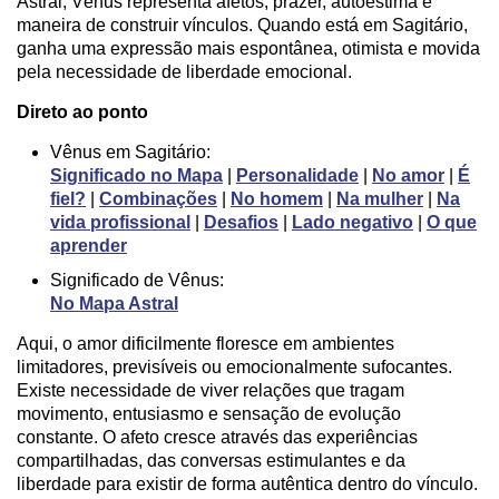
Astral, Vênus representa afetos, prazer, autoestima e
maneira de construir vínculos. Quando está em Sagitário,
ganha uma expressão mais espontânea, otimista e movida
pela necessidade de liberdade emocional.
Direto ao ponto
Vênus em Sagitário:
Significado no Mapa
|
Personalidade
|
No amor
|
É
fiel?
|
Combinações
|
No homem
|
Na mulher
|
Na
vida profissional
|
Desafios
|
Lado negativo
|
O que
aprender
Significado de Vênus:
No Mapa Astral
Aqui, o amor dificilmente floresce em ambientes
limitadores, previsíveis ou emocionalmente sufocantes.
Existe necessidade de viver relações que tragam
movimento, entusiasmo e sensação de evolução
constante. O afeto cresce através das experiências
compartilhadas, das conversas estimulantes e da
liberdade para existir de forma autêntica dentro do vínculo.