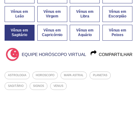
Vênus em
Vênus em
Vênus em
Vênus em
Leão
Virgem
Libra
Escorpião
Vênus em
Vênus em
Vênus em
Vênus em
Sagitário
Capricórnio
Aquário
Peixes
EQUIPE HORÓSCOPO VIRTUAL
COMPARTILHAR
ASTROLOGIA
HOROSCOPO
MAPA ASTRAL
PLANETAS
SAGITÁRIO
SIGNOS
VENUS